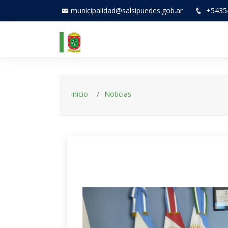
municipalidad@salsipuedes.gob.ar
+5435
Inicio
Noticias