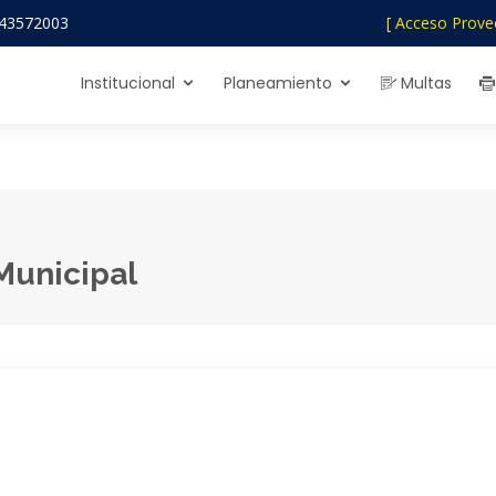
43572003
[ Acceso Prove
Institucional
Planeamiento
Multas
Municipal