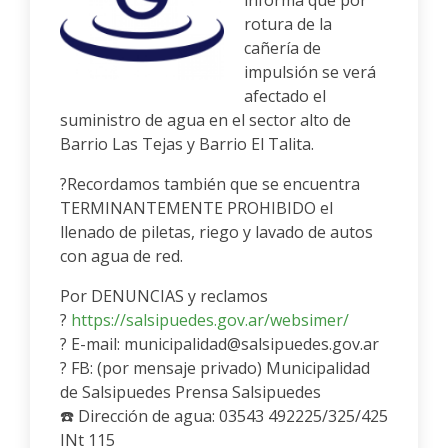
informa que por
rotura de la
cañería de
impulsión se verá
afectado el
suministro de agua en el sector alto de
Barrio Las Tejas y Barrio El Talita.
?Recordamos también que se encuentra
TERMINANTEMENTE PROHIBIDO el
llenado de piletas, riego y lavado de autos
con agua de red.
Por DENUNCIAS y reclamos
?
https://salsipuedes.gov.ar/websimer/
? E-mail: municipalidad@salsipuedes.gov.ar
? FB: (por mensaje privado) Municipalidad
de Salsipuedes Prensa Salsipuedes
☎️ Dirección de agua: 03543 492225/325/425
INt 115