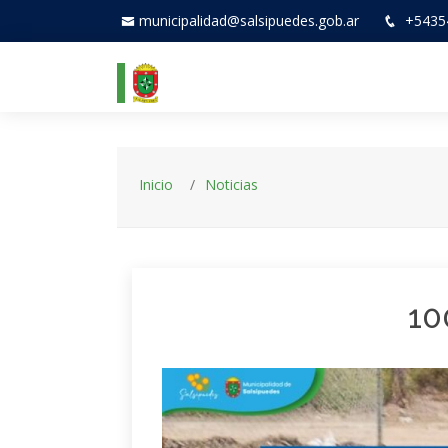
municipalidad@salsipuedes.gob.ar
+5435
Inicio
Noticias
10