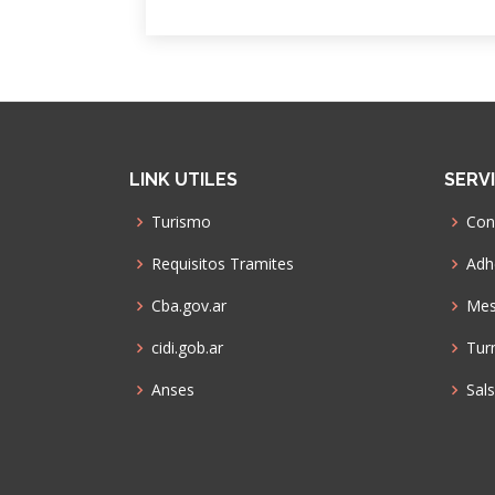
LINK UTILES
SERV
Turismo
Con
Requisitos Tramites
Adhe
Cba.gov.ar
Mes
cidi.gob.ar
Tur
Anses
Sal