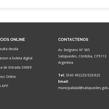
ICIOS ONLINE
CONTACTENOS
sulta deuda
Av. Belgrano Nº 365
Salsipuedes, Córdoba, CP5113
sion a boleta digital
Argentina
a de Entrada SIMER
Tel:
3543 492225/325/625
nos Online
Email:
si APP
municipalidad@salsipuedes.gob.