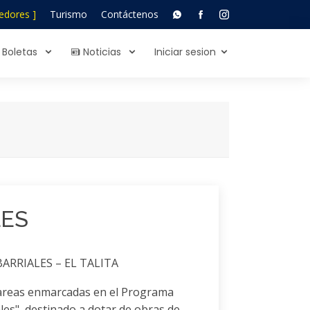
edores ]
Turismo
Contáctenos
Boletas
Noticias
Iniciar sesion
LES
ARRIALES – EL TALITA
areas enmarcadas en el Programa
les", destinado a dotar de obras de