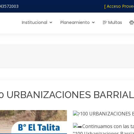
43572003
[ Acceso Prove
Institucional
Planeamiento
Multas
0 URBANIZACIONES BARRIA
100 URBANIZACIONES B
Continuamos con las t
"100 Urbanizaciones Barria