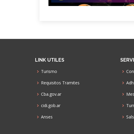
LINK UTILES
SERV
Turismo
Con
Requisitos Tramites
Adhe
Cba.gov.ar
Mes
cidi.gob.ar
Tur
Anses
Sal