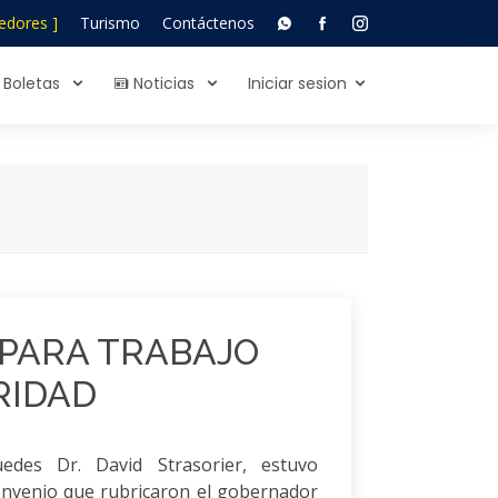
edores ]
Turismo
Contáctenos
Boletas
Noticias
Iniciar sesion
PARA TRABAJO
RIDAD
uedes Dr. David Strasorier, estuvo
convenio que rubricaron el gobernador