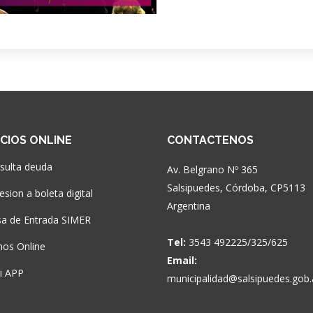
ICIOS ONLINE
CONTACTENOS
sulta deuda
Av. Belgrano Nº 365
Salsipuedes, Córdoba, CP5113
sion a boleta digital
Argentina
a de Entrada SIMER
Tel:
3543 492225/325/625
nos Online
Email:
si APP
municipalidad@salsipuedes.gob.