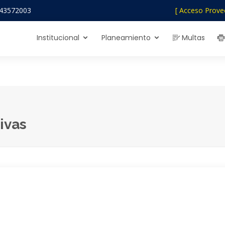
43572003
[ Acceso Prove
Institucional
Planeamiento
Multas
ivas