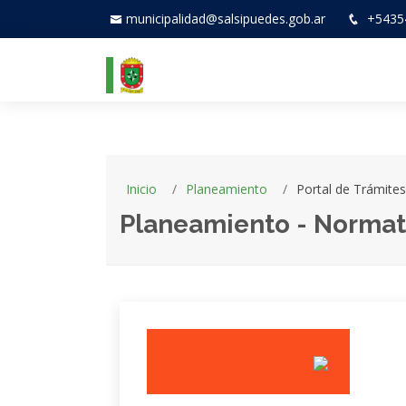
municipalidad@salsipuedes.gob.ar
+5435
Inicio
Planeamiento
Portal de Trámites
Planeamiento - Normat