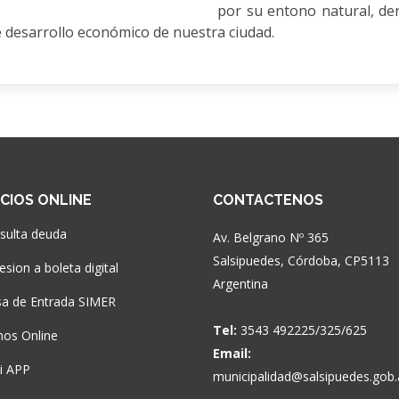
por su entono natural, de
e desarrollo económico de nuestra ciudad.
ICIOS ONLINE
CONTACTENOS
sulta deuda
Av. Belgrano Nº 365
Salsipuedes, Córdoba, CP5113
sion a boleta digital
Argentina
a de Entrada SIMER
Tel:
3543 492225/325/625
nos Online
Email:
si APP
municipalidad@salsipuedes.gob.