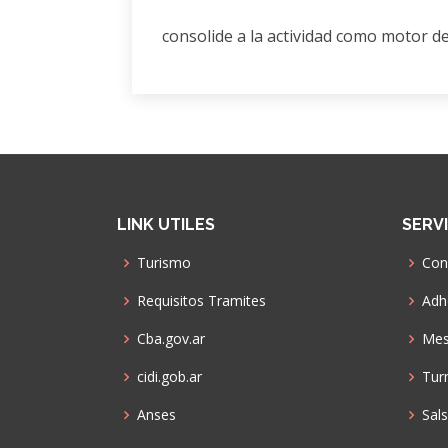
consolide a la actividad como motor d
LINK UTILES
SERV
Turismo
Con
Requisitos Tramites
Adhe
Cba.gov.ar
Mes
cidi.gob.ar
Tur
Anses
Sal