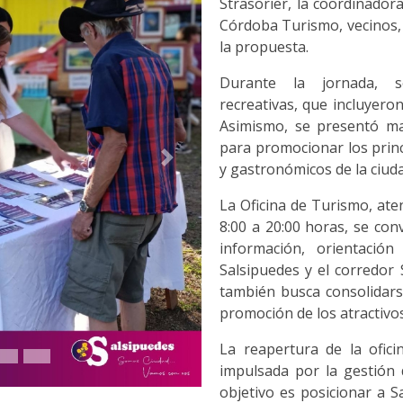
Strasorier, la coordinador
Córdoba Turismo, vecinos, 
la propuesta.
Durante la jornada, se
recreativas, que incluyeron
Asimismo, se presentó mat
para promocionar los princi
Siguiente
y gastronómicos de la ciuda
La Oficina de Turismo, aten
8:00 a 20:00 horas, se con
información, orientación
Salsipuedes y el corredor 
también busca consolidars
promoción de los atractivos
La reapertura de la oficin
impulsada por la gestión 
objetivo es posicionar a S