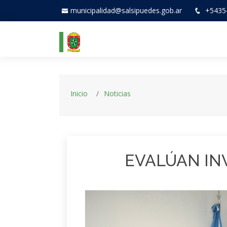
municipalidad@salsipuedes.gob.ar
+5435
Inicio
Noticias
EVALÚAN IN