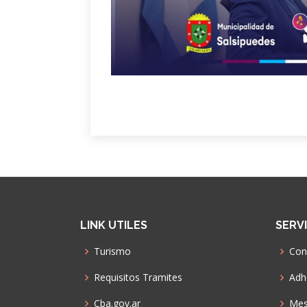
LINK UTILES
SERV
Turismo
Con
Requisitos Tramites
Adhe
Cba.gov.ar
Mes