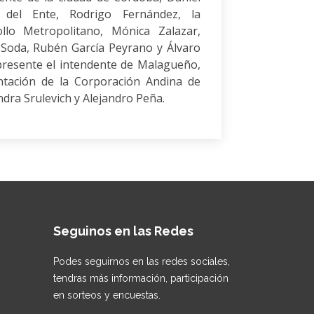
e del Ente, Rodrigo Fernández, la
llo Metropolitano, Mónica Zalazar,
o Soda, Rubén García Peyrano y Álvaro
resente el intendente de Malagueño,
tación de la Corporación Andina de
dra Srulevich y Alejandro Peña.
Seguinos en las Redes
Podes seguirnos en las redes sociales,
tendras más información, participación
en sorteos y encuestas.