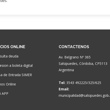
edes.
ICIOS ONLINE
CONTACTENOS
sulta deuda
Av. Belgrano Nº 365
Salsipuedes, Córdoba, CP5113
sion a boleta digital
Argentina
a de Entrada SIMER
Tel:
3543 492225/325/625
nos Online
Email:
si APP
municipalidad@salsipuedes.gob.