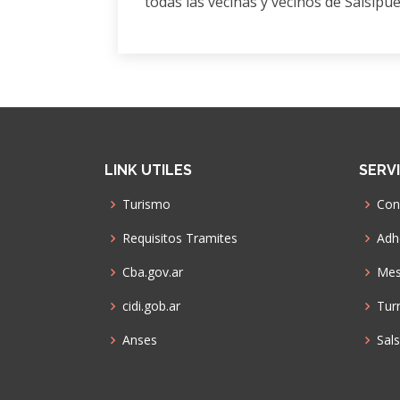
todas las vecinas y vecinos de Salsipu
LINK UTILES
SERV
Turismo
Con
Requisitos Tramites
Adhe
Cba.gov.ar
Mes
cidi.gob.ar
Tur
Anses
Sal