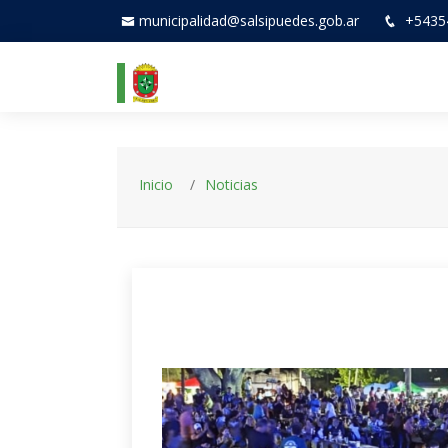
municipalidad@salsipuedes.gob.ar
+5435
Inicio
Noticias