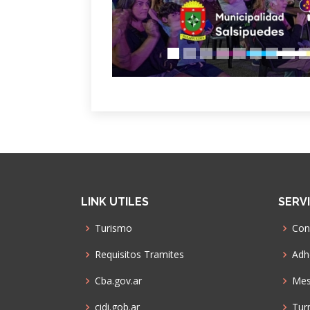
LINK UTILES
SERV
Turismo
Con
Requisitos Tramites
Adhe
Cba.gov.ar
Mes
cidi.gob.ar
Tur