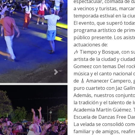
espectacular, colmada de 
a vecinos y turistas, marca
temporada estival en la ciu
El evento, que superó todas
programa artístico de primer
público presente. Los asist
actuaciones de:
🎶 Tiempo y Bosque, con s
artista de la ciudad y ciud
Gomeez con temas Del rock 
música y el canto nacional 
Siguiente
de 🎸 Amanecer Campero, gr
puro cuarteto con Jaz Galí
Además, nuestros conjuntos 
la tradición y el talento de
Academia Martín Güémez. To
Escuela de Danzas Free Da
La velada se consolidó com
familiar y de amigos, reaf