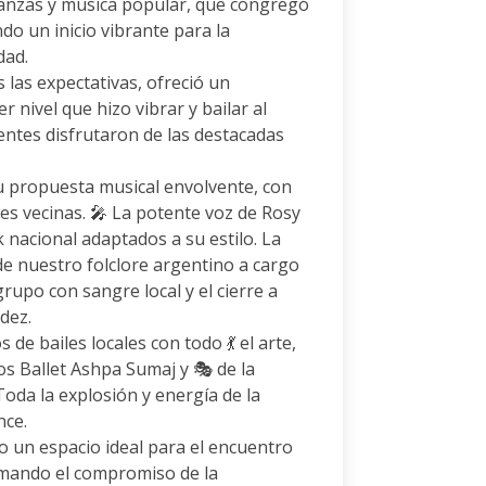
danzas y música popular, que congregó
ndo un inicio vibrante para la
dad.
 las expectativas, ofreció un
 nivel que hizo vibrar y bailar al
entes disfrutaron de las destacadas
u propuesta musical envolvente, con
ades vecinas. 🎤 La potente voz de Rosy
nacional adaptados a su estilo. La
de nuestro folclore argentino a cargo
upo con sangre local y el cierre a
ndez.
de bailes locales con todo 💃 el arte,
 los Ballet Ashpa Sumaj y 🎭 de la
da la explosión y energía de la
nce.
o un espacio ideal para el encuentro
irmando el compromiso de la