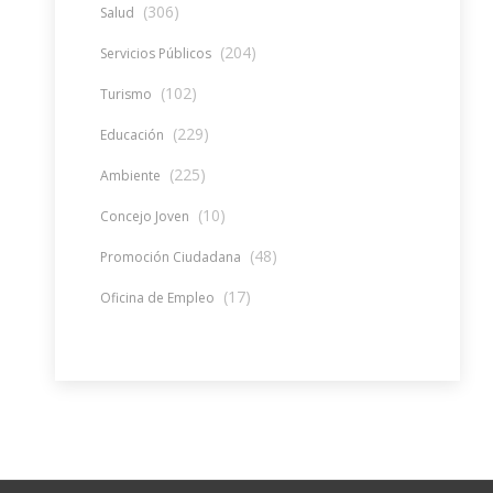
(306)
Salud
(204)
Servicios Públicos
(102)
Turismo
(229)
Educación
(225)
Ambiente
(10)
Concejo Joven
(48)
Promoción Ciudadana
(17)
Oficina de Empleo