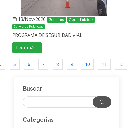
18/Nov/2020
Gobierno
Obras Públicas
Servicios Públicos
PROGRAMA DE SEGURIDAD VIAL
Leer más...
..
5
6
7
8
9
10
11
12
Buscar
Categorias