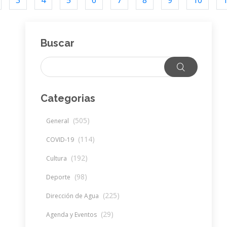
3
4
5
6
7
8
9
10
Buscar
Categorias
(505)
General
(114)
COVID-19
(192)
Cultura
(98)
Deporte
(225)
Dirección de Agua
(29)
Agenda y Eventos