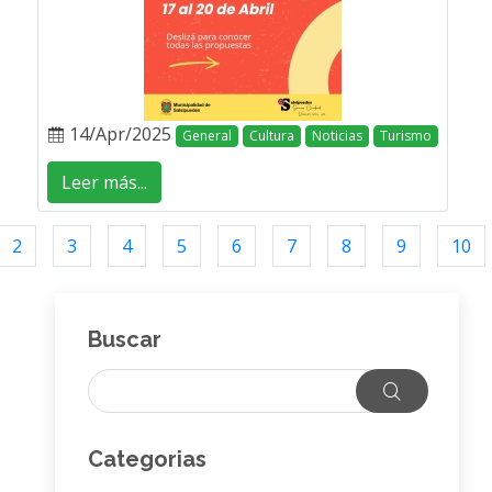
14/Apr/2025
General
Cultura
Noticias
Turismo
Leer más...
2
3
4
5
6
7
8
9
10
Buscar
Categorias