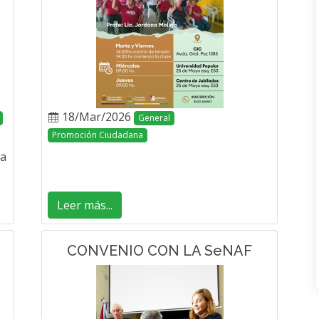
18/Mar/2026
General
Promoción Ciudadana
va
Leer más...
CONVENIO CON LA SeNAF