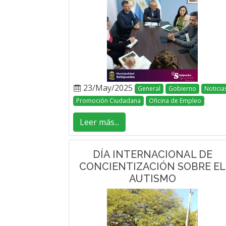
23/May/2025
General
Gobierno
Noticia
Promoción Ciudadana
Oficina de Empleo
Leer más...
DÍA INTERNACIONAL DE
CONCIENTIZACIÓN SOBRE EL
AUTISMO