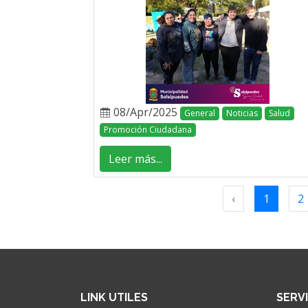
08/Apr/2025
General
Noticias
Salud
Promoción Ciudadana
Leer más...
‹
1
2
LINK UTILES
SERV