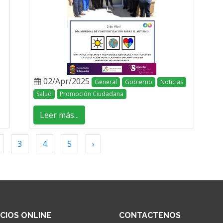
02/Apr/2025
General
Gobierno
Noticias
Salud
Promoción Ciudadana
Leer más...
3
4
5
›
ICIOS ONLINE
CONTACTENOS