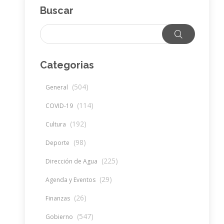
Buscar
Categorias
(504)
General
(114)
COVID-19
(192)
Cultura
(98)
Deporte
(225)
Dirección de Agua
(29)
Agenda y Eventos
(26)
Finanzas
(547)
Gobierno