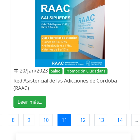
20/Jan/2023
Salud
Promoción Ciudadana
Red Asistencial de las Adicciones de Córdoba
(RAAC)
Leer más...
8
9
10
11
12
13
14
...