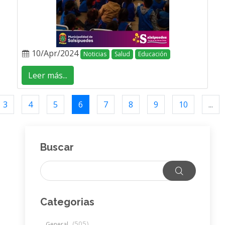
10/Apr/2024
Noticias
Salud
Educación
Leer más...
3
4
5
6
7
8
9
10
...
Buscar
Categorias
(505)
General