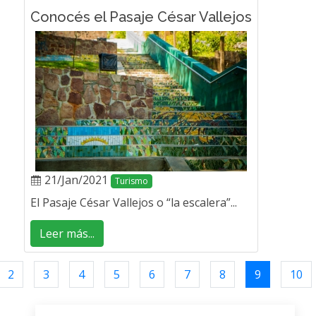
Conocés el Pasaje César Vallejos
21/Jan/2021
Turismo
El Pasaje César Vallejos o “la escalera”...
Leer más...
2
3
4
5
6
7
8
9
10