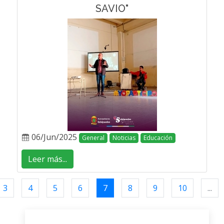
SAVIO"
06/Jun/2025
General
Noticias
Educación
Leer más...
3
4
5
6
7
8
9
10
...