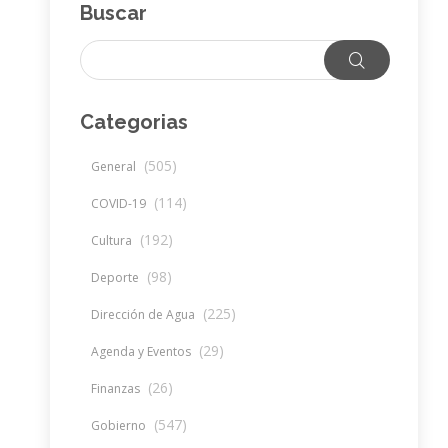
Buscar
Categorias
(505)
General
(114)
COVID-19
(192)
Cultura
(98)
Deporte
(225)
Dirección de Agua
(29)
Agenda y Eventos
(26)
Finanzas
(547)
Gobierno