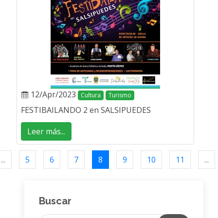
12/Apr/2023
Cultura
Turismo
FESTIBAILANDO 2 en SALSIPUEDES
Leer más...
...
5
6
7
8
9
10
11
...
Buscar