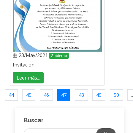
23/May/2021
Gobierno
Invitación
Leer más...
44
45
46
47
48
49
50
..
Buscar