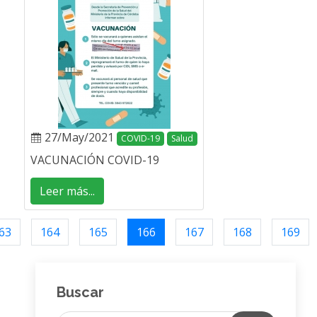
27/May/2021
COVID-19
Salud
VACUNACIÓN COVID-19
Leer más...
63
164
165
166
167
168
169
Buscar