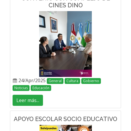
CINES DINO
24/Apr/2025
General
Cultura
Gobierno
Noticias
Educación
Leer más...
APOYO ESCOLAR SOCIO EDUCATIVO