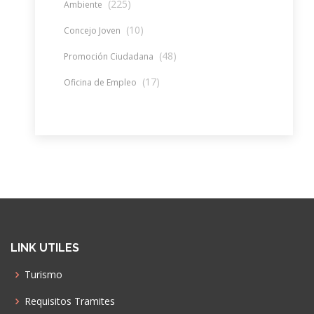
(225)
Ambiente
(10)
Concejo Joven
(48)
Promoción Ciudadana
(17)
Oficina de Empleo
LINK UTILES
Turismo
Requisitos Tramites