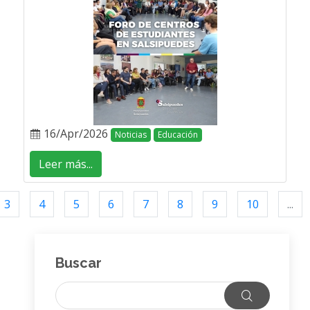
16/Apr/2026
Noticias
Educación
Leer más...
3
4
5
6
7
8
9
10
...
Buscar