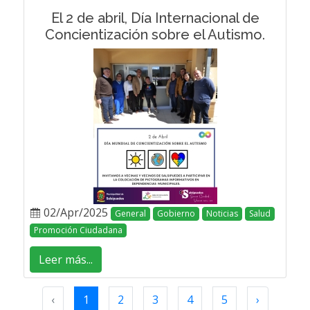
El 2 de abril, Día Internacional de
Concientización sobre el Autismo.
02/Apr/2025
General
Gobierno
Noticias
Salud
Promoción Ciudadana
Leer más...
‹
1
2
3
4
5
›