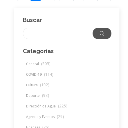
Buscar
Categorias
(505)
General
(114)
COVID-19
(192)
Cultura
(98)
Deporte
(225)
Dirección de Agua
(29)
Agenda y Eventos
(26)
Finanzas