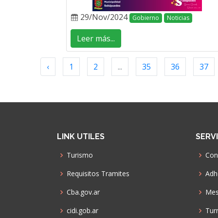
29/Nov/2024
Gobierno
Noticias
Leer más...
‹
1
2
...
35
36
37
LINK UTILES
SERV
Turismo
Con
Requisitos Tramites
Adhe
Cba.gov.ar
Mes
cidi.gob.ar
Tur