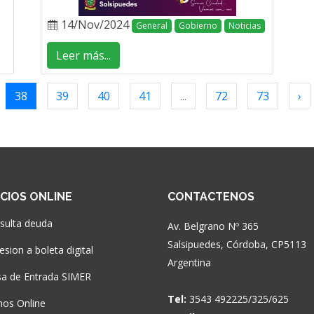
14/Nov/2024
General
Gobierno
Noticias
Leer más...
38
39
40
41
...
72
73
›
ICIOS ONLINE
CONTACTENOS
sulta deuda
Av. Belgrano Nº 365
Salsipuedes, Córdoba, CP5113
sion a boleta digital
Argentina
a de Entrada SIMER
Tel:
3543 492225/325/625
nos Online