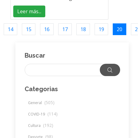
Leer más...
14
15
16
17
18
19
20
2
Buscar
Categorias
(505)
General
(114)
COVID-19
(192)
Cultura
(98)
Deporte