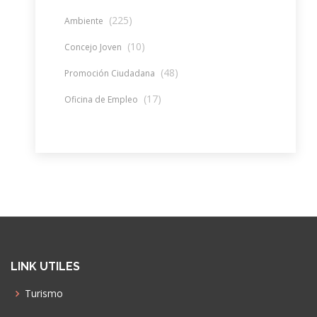
(225)
Ambiente
(10)
Concejo Joven
(48)
Promoción Ciudadana
(17)
Oficina de Empleo
LINK UTILES
Turismo