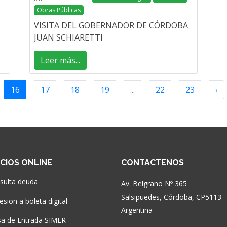
Obras Públicas
VISITA DEL GOBERNADOR DE CÓRDOBA
JUAN SCHIARETTI
Leer más...
16
17
18
19
...
22
23
›
ICIOS ONLINE
CONTACTENOS
sulta deuda
Av. Belgrano Nº 365
Salsipuedes, Córdoba, CP5113
sion a boleta digital
Argentina
a de Entrada SIMER