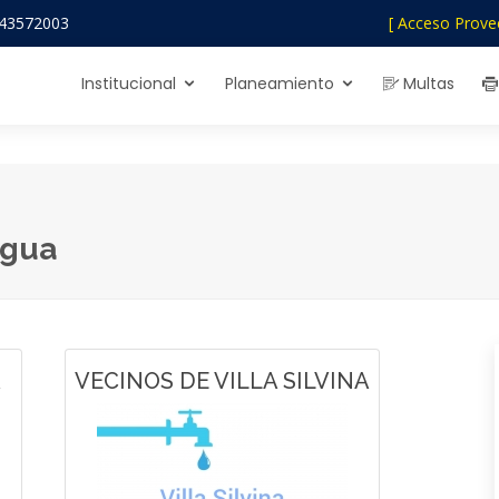
43572003
[ Acceso Prove
Institucional
Planeamiento
Multas
Agua
A
VECINOS DE VILLA SILVINA