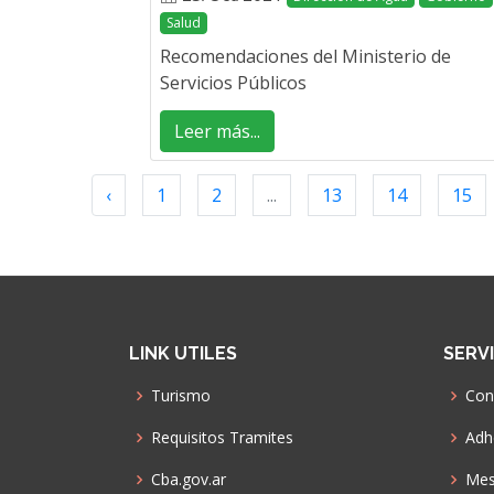
Salud
Recomendaciones del Ministerio de
Servicios Públicos
Leer más...
‹
1
2
...
13
14
15
LINK UTILES
SERV
Turismo
Con
Requisitos Tramites
Adhe
Cba.gov.ar
Mes