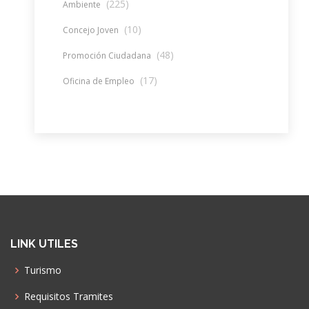
(225)
Ambiente
(10)
Concejo Joven
(48)
Promoción Ciudadana
(17)
Oficina de Empleo
LINK UTILES
Turismo
Requisitos Tramites