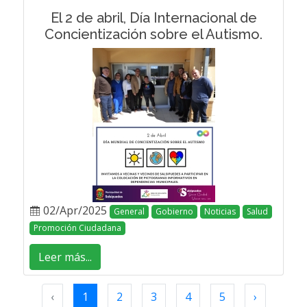
El 2 de abril, Día Internacional de
Concientización sobre el Autismo.
02/Apr/2025
General
Gobierno
Noticias
Salud
Promoción Ciudadana
Leer más...
‹
1
2
3
4
5
›