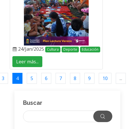
24/Jan/2025
Cultura
Deporte
Educación
Leer más...
3
4
5
6
7
8
9
10
...
Buscar