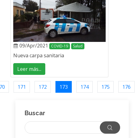
09/Apr/2021
COVID-19
Salud
Nueva carpa sanitaria
Leer más...
70
171
172
173
174
175
176
Buscar