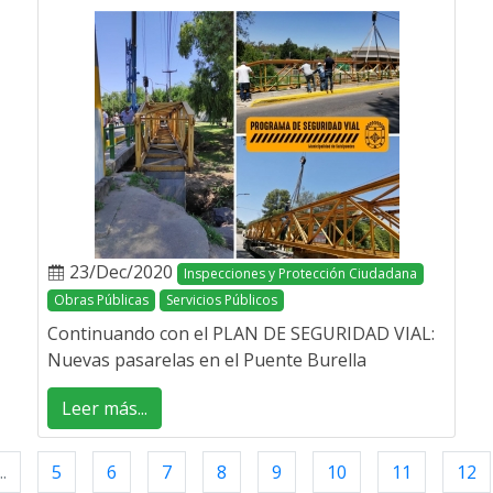
23/Dec/2020
Inspecciones y Protección Ciudadana
Obras Públicas
Servicios Públicos
Continuando con el PLAN DE SEGURIDAD VIAL:
Nuevas pasarelas en el Puente Burella
Leer más...
..
5
6
7
8
9
10
11
12