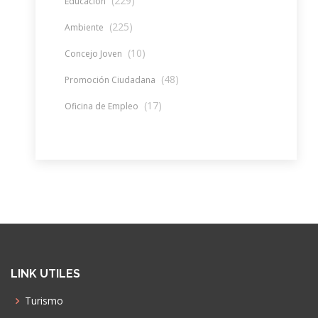
(229)
Educación
(225)
Ambiente
(10)
Concejo Joven
(48)
Promoción Ciudadana
(17)
Oficina de Empleo
LINK UTILES
Turismo