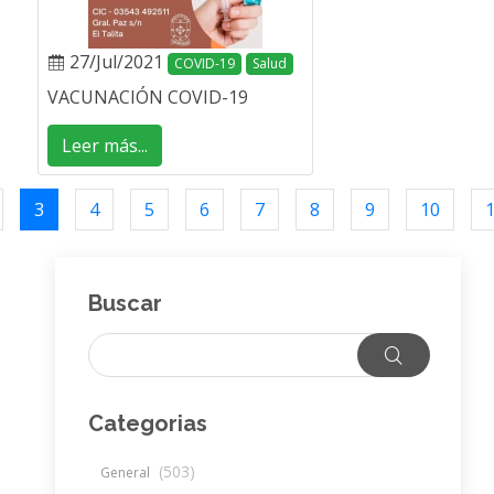
27/Jul/2021
COVID-19
Salud
VACUNACIÓN COVID-19
Leer más...
3
4
5
6
7
8
9
10
Buscar
Categorias
(503)
General