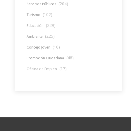
(204)
Servicios Públicos
(102)
Turismo
(229)
Educación
(225)
Ambiente
(10)
Concejo Joven
(48)
Promoción Ciudadana
(17)
Oficina de Empleo