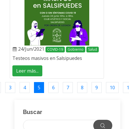
24/Jun/2021
COVID-19
Gobierno
Salud
Testeos masivos en Salsipuedes
Leer más...
3
4
5
6
7
8
9
10
Buscar