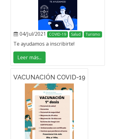
04/Jul/2021
COVID-19
Salud
Turismo
Te ayudamos a inscribirte!
Leer más...
VACUNACIÓN COVID-19