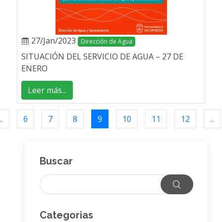
27/Jan/2023
Dirección de Agua
SITUACIÓN DEL SERVICIO DE AGUA – 27 DE
ENERO
Leer más...
..
6
7
8
9
10
11
12
...
Buscar
Categorias