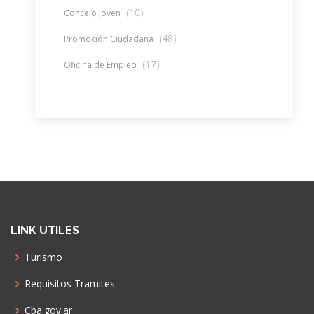
(10)
Concejo Joven
(48)
Promoción Ciudadana
(17)
Oficina de Empleo
LINK UTILES
Turismo
Requisitos Tramites
Cba.gov.ar