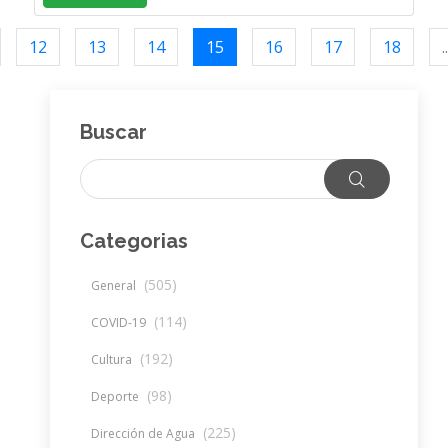
12
13
14
15
16
17
18
..
Buscar
Categorias
(505)
General
(114)
COVID-19
(192)
Cultura
(98)
Deporte
(225)
Dirección de Agua