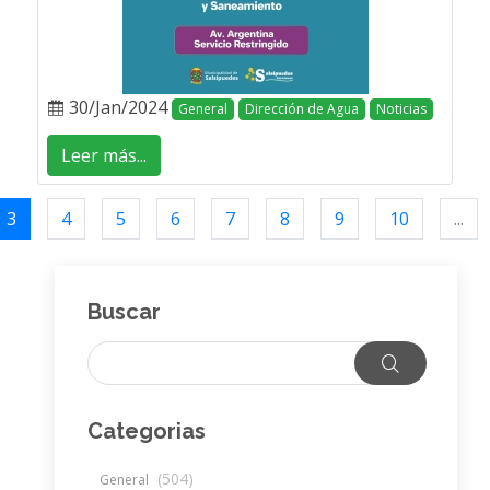
30/Jan/2024
General
Dirección de Agua
Noticias
Leer más...
3
4
5
6
7
8
9
10
...
Buscar
Categorias
(504)
General