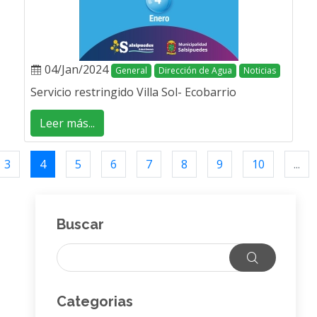
04/Jan/2024
General
Dirección de Agua
Noticias
Servicio restringido Villa Sol- Ecobarrio
Leer más...
3
4
5
6
7
8
9
10
...
Buscar
Categorias